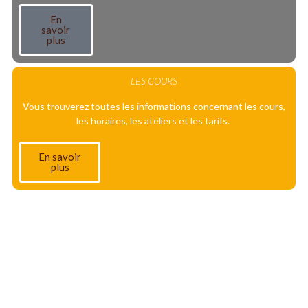
En
savoir
plus
LES COURS
Vous trouverez toutes les informations concernant les cours,
les horaires, les ateliers et les tarifs.
En savoir
plus
Connectez-vous à votre
espace adhérent