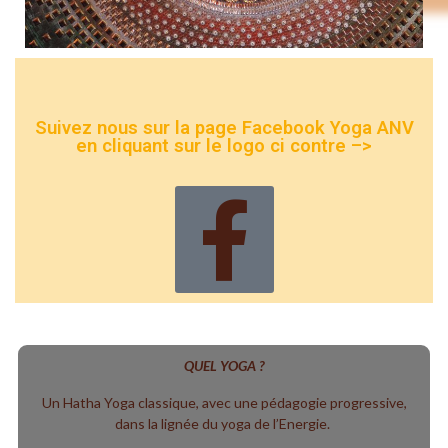
Suivez nous sur la page Facebook Yoga ANV
en cliquant sur le logo ci contre –>
QUEL YOGA ?
Un Hatha Yoga classique, avec une pédagogie progressive,
dans la lignée du yoga de l’Energie.