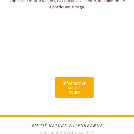
Donc mille et une raisons, et chacun a la sienne, de commencer
à pratiquer le Yoga.
Si cette pratique vous
intéresse, informez vous
sur les cours et les
adhésions
Information
sur les
cours
AMITIÉ NATURE VILLEURBANNE
Copyright © 2011-2025 ANV